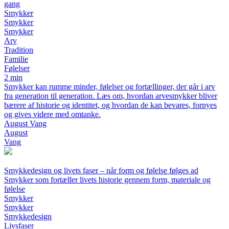
gang
Smykker
Smykker
Smykker
Arv
Tradition
Familie
Følelser
2 min
Smykker kan rumme minder, følelser og fortællinger, der går i arv
fra generation til generation. Læs om, hvordan arvesmykker bliver
bærere af historie og identitet, og hvordan de kan bevares, fornyes
og gives videre med omtanke.
August Vang
August
Vang
Smykkedesign og livets faser – når form og følelse følges ad
Smykker som fortæller livets historie gennem form, materiale og
følelse
Smykker
Smykker
Smykkedesign
Livsfaser