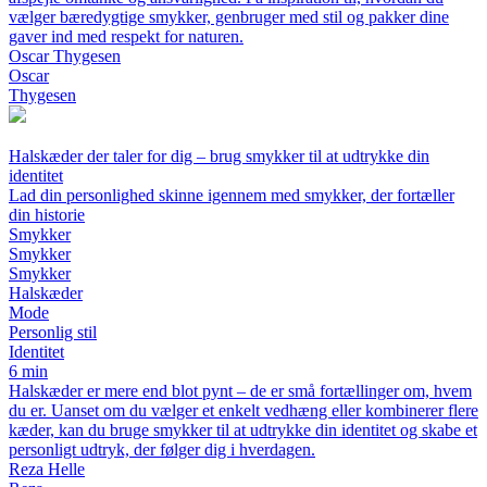
vælger bæredygtige smykker, genbruger med stil og pakker dine
gaver ind med respekt for naturen.
Oscar Thygesen
Oscar
Thygesen
Halskæder der taler for dig – brug smykker til at udtrykke din
identitet
Lad din personlighed skinne igennem med smykker, der fortæller
din historie
Smykker
Smykker
Smykker
Halskæder
Mode
Personlig stil
Identitet
6 min
Halskæder er mere end blot pynt – de er små fortællinger om, hvem
du er. Uanset om du vælger et enkelt vedhæng eller kombinerer flere
kæder, kan du bruge smykker til at udtrykke din identitet og skabe et
personligt udtryk, der følger dig i hverdagen.
Reza Helle