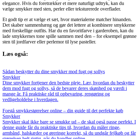
elegance. Hvis du foretrækker et mere naturligt udtryk, kan du
vælge smykker med sten, perler eller teksturerede overflader.
Et godt tip er at vælge et sæt, hvor materialerne matcher hinanden.
Det skaber sammenhæng og gør det lettere at kombinere smykkerne
med forskellige outfits. Har du en favoritfarve i garderoben, kan du
lade smykkernes tone spille sammen med den – for eksempel grønne
sten til jordfarver eller perlemor til lyse pasteller.
Læs også:
Sådan beskytter du dine smykker mod fugt og sollys
Smykker
Dine smykker fortjener den bedste pleje. Lær, hvordan du beskytter
dem mod fugt og sollys, så de bevarer deres skønhed og værdi i
mange år. Få praktiske råd til opbevaring, rengøring og
vedligeholdelse i hverdagen.
Forstå smykkestørrelser online – din guide til det perfekte køb
Smykker
Smykker skal ikke bare se smukke ud – de skal også passe perfekt. I
denne guide får du praktiske tips til, hvordan du måler ringe,
armbånd, halskæder og øreringe korrekt, så du undgår fejlkøb og får
størrelsen helt rigtig, når du handler online.