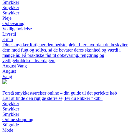
Smykker
Smykker
Smykker
Pleje
Opbevaring
Vedligeholdelse
Livsstil
3 min
Dine smykker fortjener den bedste pleje. Lær, hvordan du beskytter
dem mod fugt og sollys, så de bevarer deres skønhed og værdi i
mange år. Få praktiske råd til opbevaring, rengøring og
vedligeholdelse i hverdagen.
August Vang
August
Vang
Forstå smykkestørrelser online – din guide til det perfekte køb
Lær at finde den rigtige størrelse, før du klikker “køb”
Smykker
Smykker
Smykker
Online shopping
Stilguide
Mode