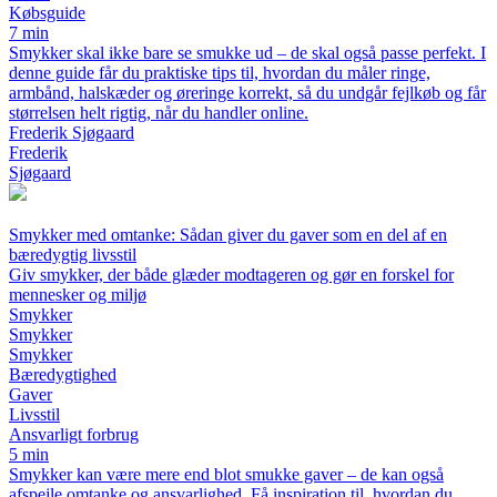
Købsguide
7 min
Smykker skal ikke bare se smukke ud – de skal også passe perfekt. I
denne guide får du praktiske tips til, hvordan du måler ringe,
armbånd, halskæder og øreringe korrekt, så du undgår fejlkøb og får
størrelsen helt rigtig, når du handler online.
Frederik Sjøgaard
Frederik
Sjøgaard
Smykker med omtanke: Sådan giver du gaver som en del af en
bæredygtig livsstil
Giv smykker, der både glæder modtageren og gør en forskel for
mennesker og miljø
Smykker
Smykker
Smykker
Bæredygtighed
Gaver
Livsstil
Ansvarligt forbrug
5 min
Smykker kan være mere end blot smukke gaver – de kan også
afspejle omtanke og ansvarlighed. Få inspiration til, hvordan du