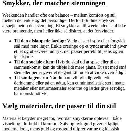
Smykker, der matcher stemningen
Weekenden handler ofte om balance – mellem komfort og stil,
mellem det enkle og det personlige. Derfor bør dine smykker
afspejle netop den stemning. Et smykkesæt til weekenden skal ikke
være prangende, men heller ikke så diskret, at det forsvinder.
Til den afslappede lørdag:
Vælg et sæt i sølv eller forgyldt
stål med rene linjer. Enkle øreringe og et tyndt armbånd giver
et let og ubesværet udtryk, der passer perfekt til jeans og en
løs skjorte.
Til den sociale aften:
Hvis du skal ud at spise eller til en
sammenkomst, kan du tilføje lidt mere glans. Et sæt med små
sten eller perler giver et elegant løft uden at virke overdådigt.
Til søndagens ro:
Når du bare vil føle dig velklædt
derhjemme eller på en gåtur, kan et minimalistisk sæt i matte
metaller eller naturmaterialer som træ og læder give et roligt,
harmonisk udtryk.
Vælg materialer, der passer til din stil
Materialet betyder meget for, hvordan smykkerne opleves – både
visuelt og i forhold til komfort. Sølv og hvidguld giver et køligt,
moderne look, mens guld og rosaguld tilfører varme og klassisk