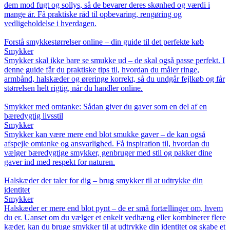
dem mod fugt og sollys, så de bevarer deres skønhed og værdi i
mange år. Få praktiske råd til opbevaring, rengøring og
vedligeholdelse i hverdagen.
Forstå smykkestørrelser online – din guide til det perfekte køb
Smykker
Smykker skal ikke bare se smukke ud – de skal også passe perfekt. I
denne guide får du praktiske tips til, hvordan du måler ringe,
armbånd, halskæder og øreringe korrekt, så du undgår fejlkøb og får
størrelsen helt rigtig, når du handler online.
Smykker med omtanke: Sådan giver du gaver som en del af en
bæredygtig livsstil
Smykker
Smykker kan være mere end blot smukke gaver – de kan også
afspejle omtanke og ansvarlighed. Få inspiration til, hvordan du
vælger bæredygtige smykker, genbruger med stil og pakker dine
gaver ind med respekt for naturen.
Halskæder der taler for dig – brug smykker til at udtrykke din
identitet
Smykker
Halskæder er mere end blot pynt – de er små fortællinger om, hvem
du er. Uanset om du vælger et enkelt vedhæng eller kombinerer flere
kæder, kan du bruge smykker til at udtrykke din identitet og skabe et