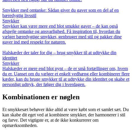
Smykker med omtanke: Sådan giver du gaver som en del af en
bæredygtig livsstil
Smykker
Smykker kan være mere end blot smukke gaver – de kan også
afspejle omtanke og ansvarlighed. Få inspiration til, hvordan du
vælger bæredygtige smykker, genbruger med stil og pakker dine
gaver ind med respekt for naturen.
Halskæder der taler for dig – brug smykker til at udtrykke din
identitet
Smykker
Halskæder er mere end blot pynt – de er små fortællinger om, hvem
du er. Uanset om du vælger et enkelt vedhæng eller kombinerer flere
kæder, kan du bruge smykker til at udtrykke din identitet og skabe et
personligt udtryk, der følger dig i hverdagen.
Kombinationen er nøglen
Et smykkesæt behøver ikke altid at være købt som et samlet sæt. Du
kan skabe dit eget ved at kombinere smykker, der harmonerer i stil
og farve. Det vigtigste er, at de ikke konkurrerer om
opmærksomheden.