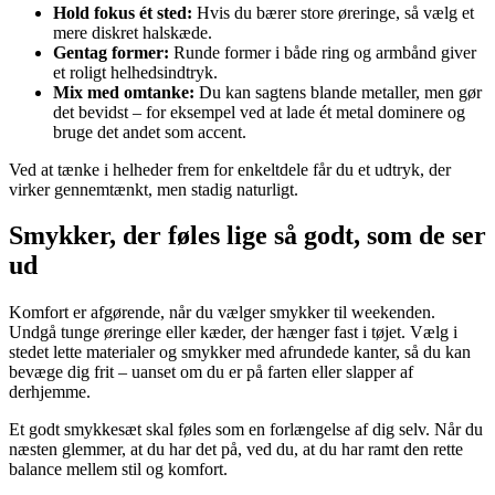
Hold fokus ét sted:
Hvis du bærer store øreringe, så vælg et
mere diskret halskæde.
Gentag former:
Runde former i både ring og armbånd giver
et roligt helhedsindtryk.
Mix med omtanke:
Du kan sagtens blande metaller, men gør
det bevidst – for eksempel ved at lade ét metal dominere og
bruge det andet som accent.
Ved at tænke i helheder frem for enkeltdele får du et udtryk, der
virker gennemtænkt, men stadig naturligt.
Smykker, der føles lige så godt, som de ser
ud
Komfort er afgørende, når du vælger smykker til weekenden.
Undgå tunge øreringe eller kæder, der hænger fast i tøjet. Vælg i
stedet lette materialer og smykker med afrundede kanter, så du kan
bevæge dig frit – uanset om du er på farten eller slapper af
derhjemme.
Et godt smykkesæt skal føles som en forlængelse af dig selv. Når du
næsten glemmer, at du har det på, ved du, at du har ramt den rette
balance mellem stil og komfort.