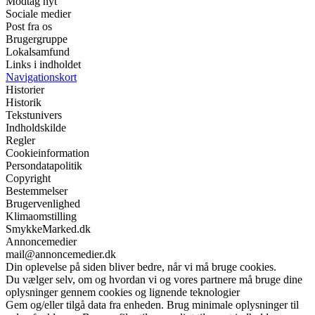
Modtag nyt
Sociale medier
Post fra os
Brugergruppe
Lokalsamfund
Links i indholdet
Navigationskort
Historier
Historik
Tekstunivers
Indholdskilde
Regler
Cookieinformation
Persondatapolitik
Copyright
Bestemmelser
Brugervenlighed
Klimaomstilling
SmykkeMarked.dk
Annoncemedier
mail@annoncemedier.dk
Din oplevelse på siden bliver bedre, når vi må bruge cookies.
Du vælger selv, om og hvordan vi og vores partnere må bruge dine
oplysninger gennem cookies og lignende teknologier
Gem og/eller tilgå data fra enheden. Brug minimale oplysninger til