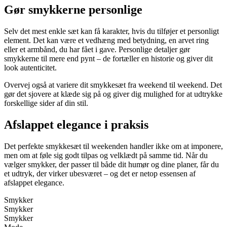
Gør smykkerne personlige
Selv det mest enkle sæt kan få karakter, hvis du tilføjer et personligt
element. Det kan være et vedhæng med betydning, en arvet ring
eller et armbånd, du har fået i gave. Personlige detaljer gør
smykkerne til mere end pynt – de fortæller en historie og giver dit
look autenticitet.
Overvej også at variere dit smykkesæt fra weekend til weekend. Det
gør det sjovere at klæde sig på og giver dig mulighed for at udtrykke
forskellige sider af din stil.
Afslappet elegance i praksis
Det perfekte smykkesæt til weekenden handler ikke om at imponere,
men om at føle sig godt tilpas og velklædt på samme tid. Når du
vælger smykker, der passer til både dit humør og dine planer, får du
et udtryk, der virker ubesværet – og det er netop essensen af
afslappet elegance.
Smykker
Smykker
Smykker