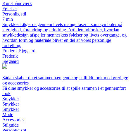
Kunsthåndværk
Følelser
Personlig stil
7 min
Smykker følger os gennem livets mange faser – som symboler på
kærlighed, forandring og erindring. Artiklen udforsker, hvordan
smykkedesign afspejler menneskets følelser og livets overgange, og
hvordan form og materiale bliver en del af vores personlige
fortælling.
Frederik Sjøgaard
Frederik
Sjøgaard
Sådan skaber du et sammenhængende og stilfuldt look med øreringe
og accessories
Få dine smykker og accessories til at spille sammen i et gennemført
look
Smykker
Smykker
Smykker
Mode
Accessories
Stilguide
Personlig stil