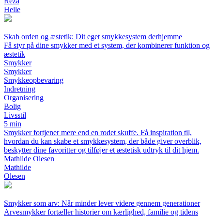
Reza
Helle
Skab orden og æstetik: Dit eget smykkesystem derhjemme
Få styr på dine smykker med et system, der kombinerer funktion og
æstetik
Smykker
Smykker
Smykkeopbevaring
Indretning
Organisering
Bolig
Livsstil
5 min
Smykker fortjener mere end en rodet skuffe. Få inspiration til,
hvordan du kan skabe et smykkesystem, der både giver overblik,
beskytter dine favoritter og tilføjer et æstetisk udtryk til dit hjem.
Mathilde Olesen
Mathilde
Olesen
Smykker som arv: Når minder lever videre gennem generationer
Arvesmykker fortæller historier om kærlighed, familie og tidens