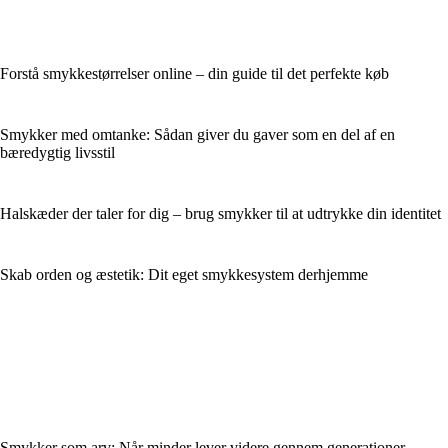
Forstå smykkestørrelser online – din guide til det perfekte køb
Smykker med omtanke: Sådan giver du gaver som en del af en
bæredygtig livsstil
Halskæder der taler for dig – brug smykker til at udtrykke din identitet
Skab orden og æstetik: Dit eget smykkesystem derhjemme
Smykker som arv: Når minder lever videre gennem generationer