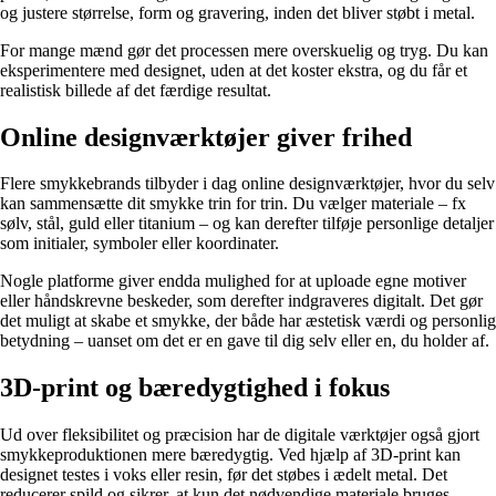
og justere størrelse, form og gravering, inden det bliver støbt i metal.
For mange mænd gør det processen mere overskuelig og tryg. Du kan
eksperimentere med designet, uden at det koster ekstra, og du får et
realistisk billede af det færdige resultat.
Online designværktøjer giver frihed
Flere smykkebrands tilbyder i dag online designværktøjer, hvor du selv
kan sammensætte dit smykke trin for trin. Du vælger materiale – fx
sølv, stål, guld eller titanium – og kan derefter tilføje personlige detaljer
som initialer, symboler eller koordinater.
Nogle platforme giver endda mulighed for at uploade egne motiver
eller håndskrevne beskeder, som derefter indgraveres digitalt. Det gør
det muligt at skabe et smykke, der både har æstetisk værdi og personlig
betydning – uanset om det er en gave til dig selv eller en, du holder af.
3D-print og bæredygtighed i fokus
Ud over fleksibilitet og præcision har de digitale værktøjer også gjort
smykkeproduktionen mere bæredygtig. Ved hjælp af 3D-print kan
designet testes i voks eller resin, før det støbes i ædelt metal. Det
reducerer spild og sikrer, at kun det nødvendige materiale bruges.