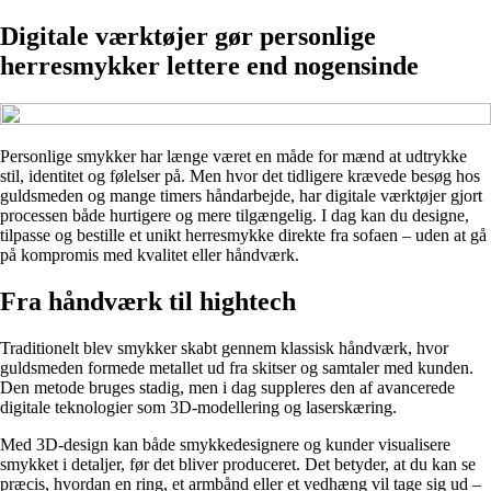
Digitale værktøjer gør personlige
herresmykker lettere end nogensinde
Personlige smykker har længe været en måde for mænd at udtrykke
stil, identitet og følelser på. Men hvor det tidligere krævede besøg hos
guldsmeden og mange timers håndarbejde, har digitale værktøjer gjort
processen både hurtigere og mere tilgængelig. I dag kan du designe,
tilpasse og bestille et unikt herresmykke direkte fra sofaen – uden at gå
på kompromis med kvalitet eller håndværk.
Fra håndværk til hightech
Traditionelt blev smykker skabt gennem klassisk håndværk, hvor
guldsmeden formede metallet ud fra skitser og samtaler med kunden.
Den metode bruges stadig, men i dag suppleres den af avancerede
digitale teknologier som 3D-modellering og laserskæring.
Med 3D-design kan både smykkedesignere og kunder visualisere
smykket i detaljer, før det bliver produceret. Det betyder, at du kan se
præcis, hvordan en ring, et armbånd eller et vedhæng vil tage sig ud –