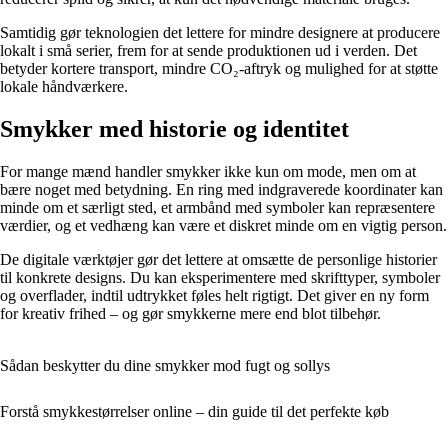
Samtidig gør teknologien det lettere for mindre designere at producere
lokalt i små serier, frem for at sende produktionen ud i verden. Det
betyder kortere transport, mindre CO₂-aftryk og mulighed for at støtte
lokale håndværkere.
Smykker med historie og identitet
For mange mænd handler smykker ikke kun om mode, men om at
bære noget med betydning. En ring med indgraverede koordinater kan
minde om et særligt sted, et armbånd med symboler kan repræsentere
værdier, og et vedhæng kan være et diskret minde om en vigtig person.
De digitale værktøjer gør det lettere at omsætte de personlige historier
til konkrete designs. Du kan eksperimentere med skrifttyper, symboler
og overflader, indtil udtrykket føles helt rigtigt. Det giver en ny form
for kreativ frihed – og gør smykkerne mere end blot tilbehør.
Sådan beskytter du dine smykker mod fugt og sollys
Forstå smykkestørrelser online – din guide til det perfekte køb