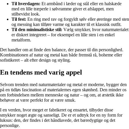
Til hverdagen:
Et armbånd i læder og stål eller en halskæde
med en lille træperle i sølvramme giver et afslappet, men
stilbevidst look.
Til fest:
En ring med rav og forgyldt sølv eller øreringe med sten
og messing kan tilføre varme og karakter til et klassisk outfit.
Til den minimalistiske stil:
Vælg smykker, hvor naturmaterialet
er diskret integreret – for eksempel en lille sten i en enkel
metalform.
Det handler om at finde den balance, der passer til din personlighed.
Kombinationen af natur og metal kan både fremstå rå, boheme eller
sofistikeret – alt efter design og styling.
En tendens med varig appel
Selvom trenden med naturmaterialer og metal er moderne, bygger den
på en tidløs fascination af materialernes egen skønhed. Den minder os
om forbindelsen mellem menneske og natur – og om, at æstetik ikke
behøver at være perfekt for at være smuk.
I en verden, hvor meget er fabrikeret og ensartet, tilbyder disse
smykker noget ægte og sanseligt. De er et udtryk for en ny form for
luksus: den, der findes i det håndlavede, det bæredygtige og det
personlige.