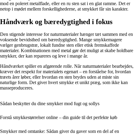
mod en poleret metalflade, eller en ru sten sat i en glat ramme. Det er
netop i mødet mellem forskellighederne, at smykket får sin karakter.
Håndværk og bæredygtighed i fokus
Den stigende interesse for naturmaterialer hænger tæt sammen med en
voksende bevidsthed om bæredygtighed. Mange smykkemagere
vælger genbrugstræ, lokalt fundne sten eller etisk fremskaffede
materialer. Kombinationen med metal gør det muligt at skabe holdbare
smykker, der kan repareres og leve i mange år.
Håndværket spiller en afgørende rolle. Når naturmaterialer bearbejdes,
kræver det respekt for materialets egenart – en forståelse for, hvordan
træets årer løber, eller hvordan en sten brydes uden at miste sin
naturlige form. Det giver hvert smykke et unikt præg, som ikke kan
masseproduceres.
Sådan beskytter du dine smykker mod fugt og sollys
Forstå smykkestørrelser online – din guide til det perfekte køb
Smykker med omtanke: Sådan giver du gaver som en del af en