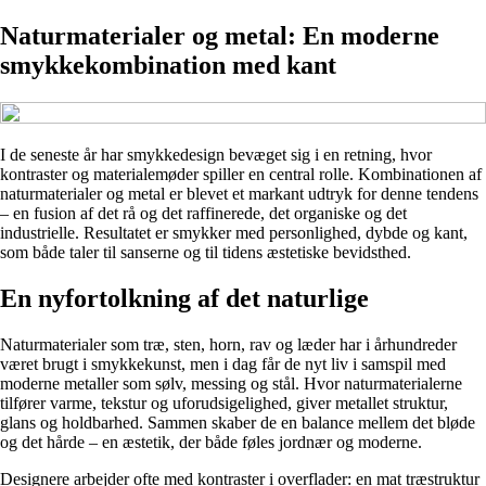
Naturmaterialer og metal: En moderne
smykkekombination med kant
I de seneste år har smykkedesign bevæget sig i en retning, hvor
kontraster og materialemøder spiller en central rolle. Kombinationen af
naturmaterialer og metal er blevet et markant udtryk for denne tendens
– en fusion af det rå og det raffinerede, det organiske og det
industrielle. Resultatet er smykker med personlighed, dybde og kant,
som både taler til sanserne og til tidens æstetiske bevidsthed.
En nyfortolkning af det naturlige
Naturmaterialer som træ, sten, horn, rav og læder har i århundreder
været brugt i smykkekunst, men i dag får de nyt liv i samspil med
moderne metaller som sølv, messing og stål. Hvor naturmaterialerne
tilfører varme, tekstur og uforudsigelighed, giver metallet struktur,
glans og holdbarhed. Sammen skaber de en balance mellem det bløde
og det hårde – en æstetik, der både føles jordnær og moderne.
Designere arbejder ofte med kontraster i overflader: en mat træstruktur