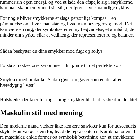
rummer sin egen energi, og ved at lade den afspejle sig i smykkerne,
kan man skabe en rytme i sin stil, der følger livets naturlige cyklus.
For nogle bliver smykkerne et slags personligt kompas – en
påmindelse om, hvor man står, og hvad man bevæger sig imod. Det
kan være en ring, der symboliserer en ny begyndelse, et armbånd, der
minder om styrke, eller et vedhæng, der repræsenterer ro og balance.
Sådan beskytter du dine smykker mod fugt og sollys
Forstå smykkestørrelser online – din guide til det perfekte køb
Smykker med omtanke: Sådan giver du gaver som en del af en
bæredygtig livsstil
Halskæder der taler for dig – brug smykker til at udtrykke din identitet
Maskulin stil med mening
Den moderne mand vælger ikke længere smykker kun for udseendets
skyld. Han vælger dem for, hvad de repræsenterer. Kombinationen af
rå materialer, enkle former og symbolsk betydning gør, at smykkerne