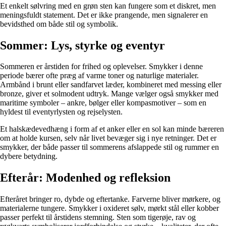
Et enkelt sølvring med en grøn sten kan fungere som et diskret, men
meningsfuldt statement. Det er ikke prangende, men signalerer en
bevidsthed om både stil og symbolik.
Sommer: Lys, styrke og eventyr
Sommeren er årstiden for frihed og oplevelser. Smykker i denne
periode bærer ofte præg af varme toner og naturlige materialer.
Armbånd i brunt eller sandfarvet læder, kombineret med messing eller
bronze, giver et solmodent udtryk. Mange vælger også smykker med
maritime symboler – ankre, bølger eller kompasmotiver – som en
hyldest til eventyrlysten og rejselysten.
Et halskædevedhæng i form af et anker eller en sol kan minde bæreren
om at holde kursen, selv når livet bevæger sig i nye retninger. Det er
smykker, der både passer til sommerens afslappede stil og rummer en
dybere betydning.
Efterår: Modenhed og refleksion
Efteråret bringer ro, dybde og eftertanke. Farverne bliver mørkere, og
materialerne tungere. Smykker i oxideret sølv, mørkt stål eller kobber
passer perfekt til årstidens stemning. Sten som tigerøje, rav og