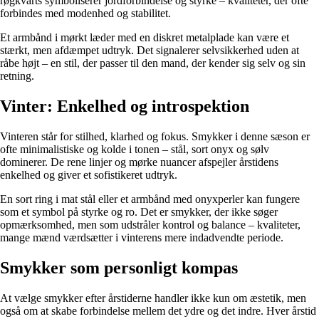
røgkvarts symboliserer jordforbindelse og styrke – kvaliteter, der ofte
forbindes med modenhed og stabilitet.
Et armbånd i mørkt læder med en diskret metalplade kan være et
stærkt, men afdæmpet udtryk. Det signalerer selvsikkerhed uden at
råbe højt – en stil, der passer til den mand, der kender sig selv og sin
retning.
Vinter: Enkelhed og introspektion
Vinteren står for stilhed, klarhed og fokus. Smykker i denne sæson er
ofte minimalistiske og kolde i tonen – stål, sort onyx og sølv
dominerer. De rene linjer og mørke nuancer afspejler årstidens
enkelhed og giver et sofistikeret udtryk.
En sort ring i mat stål eller et armbånd med onyxperler kan fungere
som et symbol på styrke og ro. Det er smykker, der ikke søger
opmærksomhed, men som udstråler kontrol og balance – kvaliteter,
mange mænd værdsætter i vinterens mere indadvendte periode.
Smykker som personligt kompas
At vælge smykker efter årstiderne handler ikke kun om æstetik, men
også om at skabe forbindelse mellem det ydre og det indre. Hver årstid