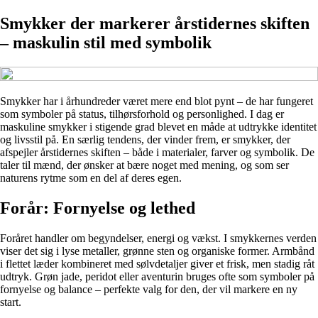
Smykker der markerer årstidernes skiften
– maskulin stil med symbolik
Smykker har i århundreder været mere end blot pynt – de har fungeret
som symboler på status, tilhørsforhold og personlighed. I dag er
maskuline smykker i stigende grad blevet en måde at udtrykke identitet
og livsstil på. En særlig tendens, der vinder frem, er smykker, der
afspejler årstidernes skiften – både i materialer, farver og symbolik. De
taler til mænd, der ønsker at bære noget med mening, og som ser
naturens rytme som en del af deres egen.
Forår: Fornyelse og lethed
Foråret handler om begyndelser, energi og vækst. I smykkernes verden
viser det sig i lyse metaller, grønne sten og organiske former. Armbånd
i flettet læder kombineret med sølvdetaljer giver et frisk, men stadig råt
udtryk. Grøn jade, peridot eller aventurin bruges ofte som symboler på
fornyelse og balance – perfekte valg for den, der vil markere en ny
start.