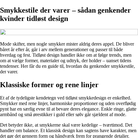
Smykkestile der varer – sådan genkender
kvinder tidløst design
Mode skifter, men nogle smykker mister aldrig deres appel. De bliver
båret år efter år, går i arv mellem generationer og passer til både
hverdag og fest. Tidløst design handler ikke om at følge trends, men
om at vælge former, materialer og udtryk, der holder – uanset tidens
tendenser. Her får du en guide til, hvordan du genkender smykkestile,
der varer.
Klassiske former og rene linjer
Et af de tydeligste kendetegn ved tidløst smykkedesign er enkelhed.
Smykker med rene linjer, harmoniske proportioner og uden overflødig
pynt har en særlig evne til at bevare deres elegance. Enkle ringe, glatte
armbånd og små ørestikker i guld eller sølv går sjældent af mode.
Det betyder ikke, at smykkerne skal være kedelige – tværtimod. Det
handler om balance. Et klassisk design kan sagtens have karakter, men
det gør det gennem form og håndværk frem for prangende detaljer.