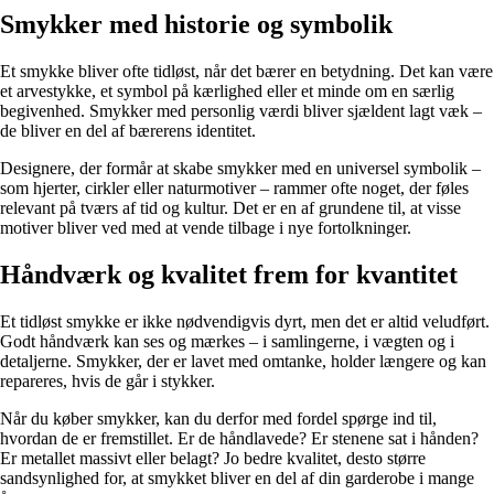
Smykker med historie og symbolik
Et smykke bliver ofte tidløst, når det bærer en betydning. Det kan være
et arvestykke, et symbol på kærlighed eller et minde om en særlig
begivenhed. Smykker med personlig værdi bliver sjældent lagt væk –
de bliver en del af bærerens identitet.
Designere, der formår at skabe smykker med en universel symbolik –
som hjerter, cirkler eller naturmotiver – rammer ofte noget, der føles
relevant på tværs af tid og kultur. Det er en af grundene til, at visse
motiver bliver ved med at vende tilbage i nye fortolkninger.
Håndværk og kvalitet frem for kvantitet
Et tidløst smykke er ikke nødvendigvis dyrt, men det er altid veludført.
Godt håndværk kan ses og mærkes – i samlingerne, i vægten og i
detaljerne. Smykker, der er lavet med omtanke, holder længere og kan
repareres, hvis de går i stykker.
Når du køber smykker, kan du derfor med fordel spørge ind til,
hvordan de er fremstillet. Er de håndlavede? Er stenene sat i hånden?
Er metallet massivt eller belagt? Jo bedre kvalitet, desto større
sandsynlighed for, at smykket bliver en del af din garderobe i mange