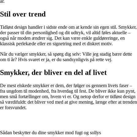
år.
Stil over trend
Tidløst design handler i sidste ende om at kende sin egen stil. Smykker,
der passer til din personlighed og dit udtryk, vil altid føles aktuelle –
også når moden ændrer sig. Det kan være enkle guldøreringe, en
klassisk perlekæde eller en signetring med et diskret motiv.
Når du vælger smykker, så spørg dig selv: Ville jeg stadig bære dette
om ti år? Hvis svaret er ja, er du sandsynligvis på rette vej.
Smykker, der bliver en del af livet
De mest elskede smykker er dem, der følger os gennem livets faser –
fra ungdom til modenhed, fra hverdag til fest. De bliver ikke kun pynt,
men små fortællinger om, hvem vi er. Og netop derfor er tidløst design
så værdifuldt: det bliver ved med at give mening, længe efter at trenden
er forsvundet.
Sådan beskytter du dine smykker mod fugt og sollys