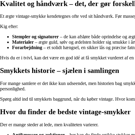
Kvalitet og håndværk – det, der gør forskel
Et ægte vintage-smykke kendetegnes ofte ved sit håndværk. Før massepr
Kig efter:
Stempler og signaturer
– de kan afsløre både oprindelse og æg
Materialer
– ægte guld, sølv og ædelsten holder sig smukke i årti
Forarbejdning
– et solidt hængsel, en sikker lås og præcise fat
Hvis du er i tvivl, kan det være en god idé at få smykket vurderet af
Smykkets historie – sjælen i samlingen
For mange samlere er det ikke kun udseendet, men historien bag smykke
personlighed.
Spørg altid ind til smykkets baggrund, når du køber vintage. Hvor komm
Hvor du finder de bedste vintage-smykker
Der er mange steder at lede, men kvaliteten varierer.
Antikmesser og auktioner
– her kan du finde unikke stykker m