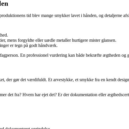
len
oduktionens tid blev mange smykker lavet i hånden, og detaljerne afslø
thed.
er, mens forgyldte eller uædle metaller hurtigere mister glansen.
ninger er tegn på godt håndværk.
 en fagperson. En professionel vurdering kan både bekræfte ægtheden og
t, der gør det værdifuldt. Et arvestykke, et smykke fra en kendt desig
er det fra? Hvem har ejet det? Er der dokumentation eller ægthedscerti
ed dokumenteret oprindelse.