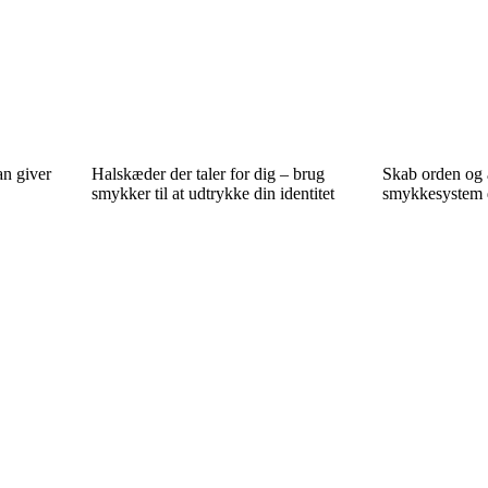
n giver
Halskæder der taler for dig – brug
Skab orden og æ
smykker til at udtrykke din identitet
smykkesystem