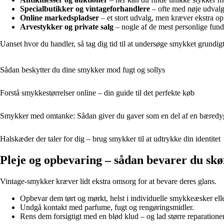
Specialbutikker og vintageforhandlere
– ofte med nøje udvalg
Online markedspladser
– et stort udvalg, men kræver ekstra 
Arvestykker og private salg
– nogle af de mest personlige fund
Uanset hvor du handler, så tag dig tid til at undersøge smykket grundig
Sådan beskytter du dine smykker mod fugt og sollys
Forstå smykkestørrelser online – din guide til det perfekte køb
Smykker med omtanke: Sådan giver du gaver som en del af en bæredygt
Halskæder der taler for dig – brug smykker til at udtrykke din identitet
Pleje og opbevaring – sådan bevarer du sk
Vintage-smykker kræver lidt ekstra omsorg for at bevare deres glans.
Opbevar dem tørt og mørkt, helst i individuelle smykkeæsker elle
Undgå kontakt med parfume, fugt og rengøringsmidler.
Rens dem forsigtigt med en blød klud – og lad større reparation