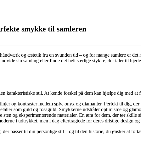
erfekte smykke til samleren
, håndværk og æstetik fra en svunden tid – og for mange samlere er det
de sin samling eller finde det helt særlige stykke, der taler til hjerte
 karakteristiske stil. At kende forskel på dem kan hjælpe dig med at fin
injer og kontraster mellem sølv, onyx og diamanter. Perfekt til dig, der
etaller som guld og rosaguld. Smykkerne udstråler optimisme og glamo
e sten og eksperimenterende materialer. En æra for dem, der tør skille s
erne i udtrykket, men i dag eftertragtede for deres dristige design og 
er passer til din personlige stil – og til den historie, du ønsker at for