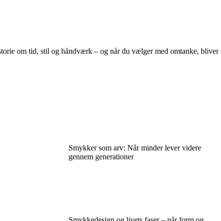
storie om tid, stil og håndværk – og når du vælger med omtanke, bliver
Smykker som arv: Når minder lever videre
gennem generationer
Smykkedesign og livets faser – når form og