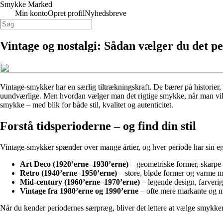
Smykke Marked
Min konto
Opret profil
Nyhedsbreve
Vintage og nostalgi: Sådan vælger du det p
Vintage-smykker har en særlig tiltrækningskraft. De bærer på historier
uundværlige. Men hvordan vælger man det rigtige smykke, når man vil udvi
smykke – med blik for både stil, kvalitet og autenticitet.
Forstå tidsperioderne – og find din stil
Vintage-smykker spænder over mange årtier, og hver periode har sin egen
Art Deco (1920’erne–1930’erne)
– geometriske former, skarpe l
Retro (1940’erne–1950’erne)
– store, bløde former og varme m
Mid-century (1960’erne–1970’erne)
– legende design, farverig
Vintage fra 1980’erne og 1990’erne
– ofte mere markante og mod
Når du kender periodernes særpræg, bliver det lettere at vælge smykker, d